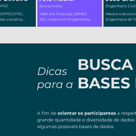
UFRJ
Economista
Engenheiro Civil
COPPE/UFRJ, 
MBA em Finanças (IBMEC-
Mestre e doutor
as iniciativas 
SP), mestra em Engenharia 
Engenharia de Tr
vação 
de Produção (UENF) e 
(PET/Coppe/UFRJ
m 
doutoranda em Engenharia 
foco na relação e
 
de Transportes (COPPE/ 
acesso promovid
 da Rede 
UFRJ). Assessora de 
sistemas de mobi
Programas Especiais no 
urbana e o impac
Instituto Municipal de 
esses sistemas t
Trânsito e Transporte de 
BUSCA
estruturação do
Campos dos Goytacazes.
construído. Utili
Dicas
para análise espa
dados no trabalh
BASES
acadêmico e, mai
para a
recentemente, no
de consultoria e
atuou, projetos e
referentes ao dia
ao planejamento
sistemas de tran
A fim de
orientar os participantes
a respei
grande quantidade e diversidade de dados 
algumas possíveis bases de dados.