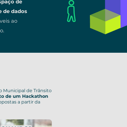
paço de
e
de dados
veis ao
ro
.
o Municipal de Trânsito
o de um Hackathon
postas a partir da