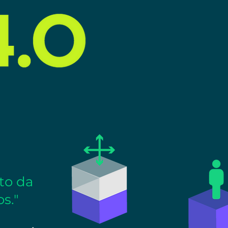
to da
s."