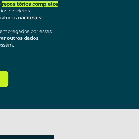
s
repositórios completos
das bicicletas
sitórios
nacionais
.
s empregados por esses
ar outros dados
essem.