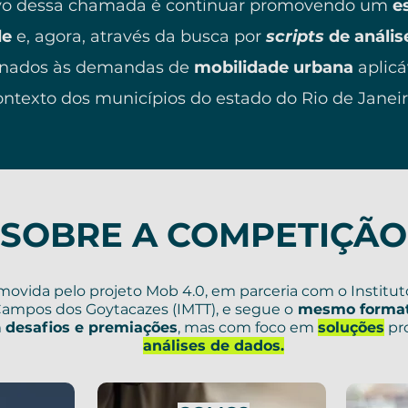
ivo dessa chamada é continuar promovendo um
es
de
e, agora, através da busca por
scripts
de anális
onados às demandas de
mobilidade urbana
aplicá
ontexto dos municípios do estado do Rio de Janei
SOBRE A COMPETIÇÃO
omovida pelo projeto Mob 4.0, em parceria com o Institut
Campos dos Goytacazes (IMTT), e segue o
mesmo format
m
desafios e premiações
, mas com foco em
soluções
pro
análises de dados.