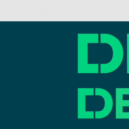
Home
A Rede