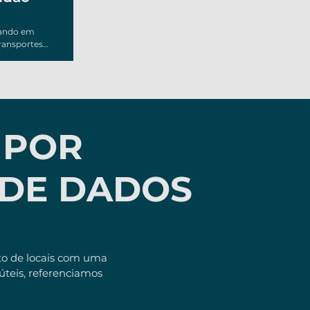
ando em 
ansportes 
), com 
ntre o 
o pelos 
lidade 
to que 
êm na 
 POR
 ambiente 
za Python 
cial de 
o 
 DE DADOS
s 
s projetos 
m que 
stes 
gnóstico e 
 de 
sporte.
to de locais com uma
úteis, referenciamos