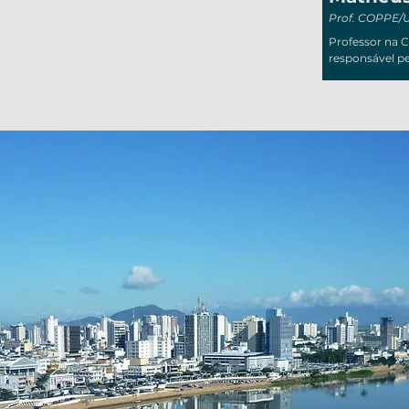
Prof. COPPE/
Professor na 
responsável pel
do Hub de Ino
Tecnológica e
Transportes, do
Ubuntu_labe e
Mob.