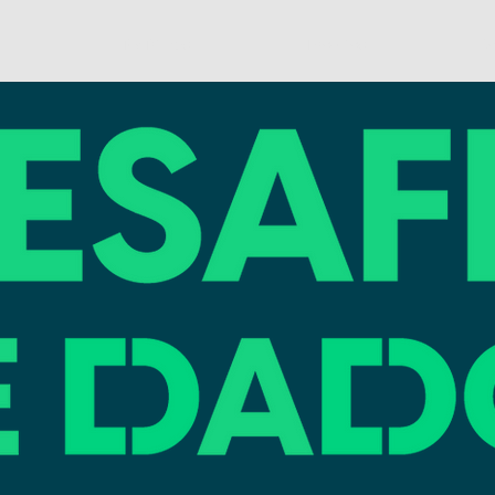
TecTrilhas
Projetos
C