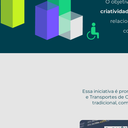
O objet
criativida
relaci
c
Essa iniciativa é pr
e Transportes de 
tradicional, co