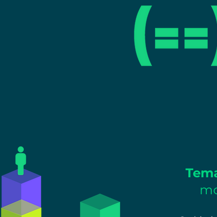
Tem
mo