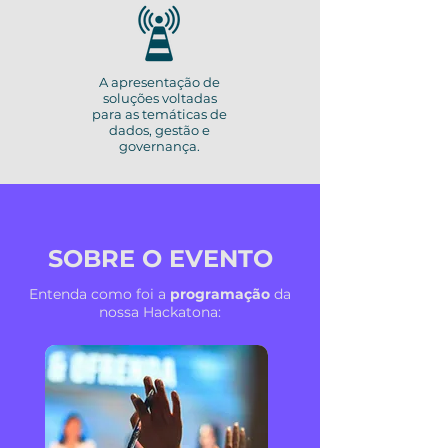
A apresentação de
soluções voltadas
para as temáticas de
dados, gestão e
governança.
SOBRE O EVENTO
Entenda como foi a
programação
da
nossa Hackatona: