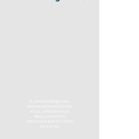
A aproximação de
soluções de tecnologia
voltadas ao
desenvolvimento de
dispositivos para
medição e coleta de
dados.
A proximidade com
temas de mobilidade
ativa, considerando
deslocamentos
realizados por bicicleta
e/ou a pé.