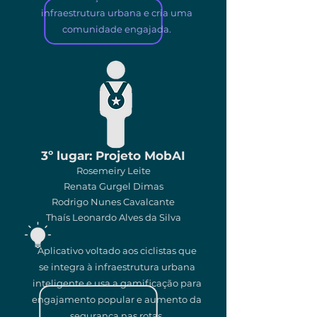
infraestrutura urbana e cria uma
comunidade engajada.
3º lugar: Projeto MobAI
Rosemeiry Leite
Renata Gurgel Dimas
Rodrigo Nunes Cavalcante
Thaís Leonardo Alves da Silva
Aplicativo voltado aos ciclistas que
se integra à infraestrutura urbana
inteligente e usa a gamificação para
engajamento popular e aumento da
segurança nas rotas.