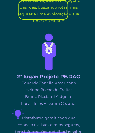
identificar objetos nas imagens
das ruas, buscando rotas mais
seguras e uma exploração visual
única da cidade.
2º lugar:
Projeto PE.DAO
Eduardo Zanella Americano
Helena Rocha de Freitas
Bruno Ricciardi Aldgeire
Lucas Teles Alckmin Cezana
Plataforma gamificada que
conecta ciclistas a rotas seguras,
tem informações detalhadas sobre