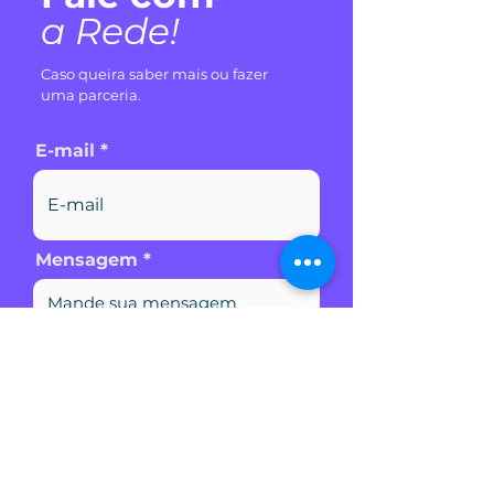
a
Rede!
Caso queira saber mais ou fazer
uma parceria.
E-mail
Mensagem