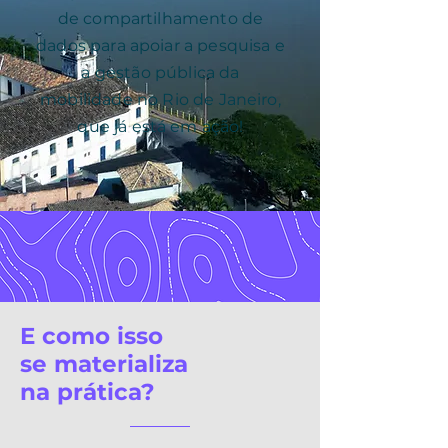
de compartilhamento de
dados para apoiar a pesquisa e
a gestão pública da
mobilidade no Rio de Janeiro,
que já está em ação!
E como isso
se materializa
na prática?