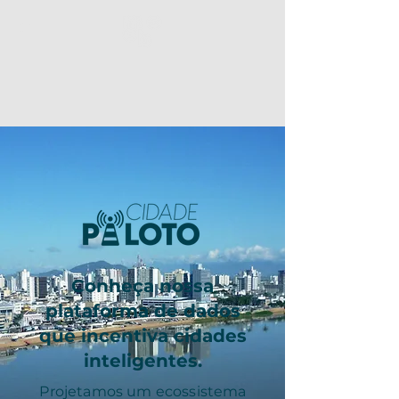
Conheça nossa
plataforma de dados
que incentiva cidades
inteligentes.
Projetamos um ecossistema