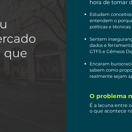
hora de tomar d
Estudam conceitos 
eu
entendem o porquê
políticas e técnicas.
ercado
Sentem inseguranç
dados e ferrament
a que
GTFS e Gêmeos Digi
Encaram burocraci
sabem como propor
realmente sejam a
O problema n
É a lacuna entre o
o que acontece na