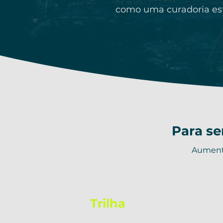
como uma curadoria est
Para se
Aumente
Trilha