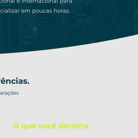
ional e internacional para
cializar em poucas horas.
rências.
parações
O que você domina