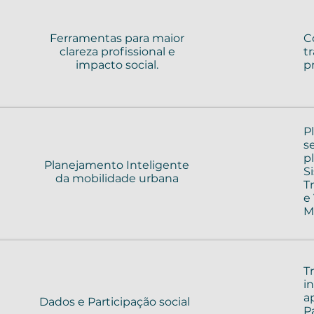
Ferramentas para maior
C
clareza profissional e
t
impacto social.
p
P
s
p
Planejamento Inteligente
S
da mobilidade urbana
T
e
M
T
i
a
Dados e Participação social
P