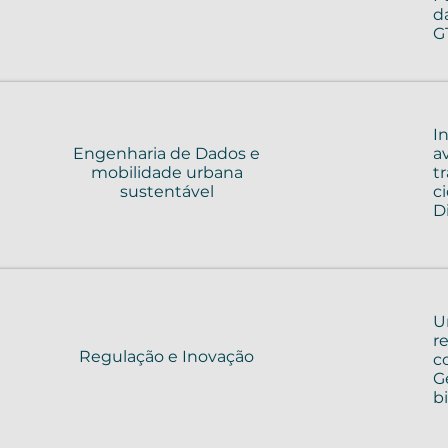
d
G
I
Engenharia de Dados e
a
mobilidade urbana
t
sustentável
c
Di
U
r
Regulação e Inovação
c
G
b