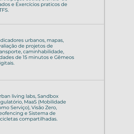
ados e Exercícios praticos de
TFS.
ndicadores urbanos, mapas,
valiação de projetos de
ransporte, caminhabilidade,
idades de 15 minutos e Gêmeos
gitais.
rban living labs, Sandbox
egulatório, MaaS (Mobilidade
omo Serviço), Visão Zero,
eofencing e Sistema de
icicletas compartilhadas.