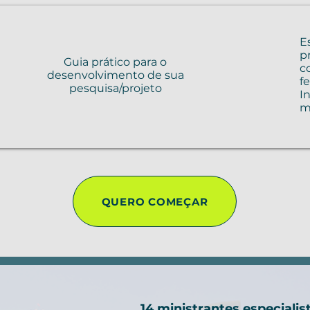
E
p
Guia prático para o
c
desenvolvimento de sua
f
pesquisa/projeto
I
m
QUERO COMEÇAR
14 ministrantes especialis