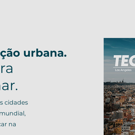
TecTrilhas
Projetos
C
ção urbana.
ra
ar.
as cidades
mundial,
car na