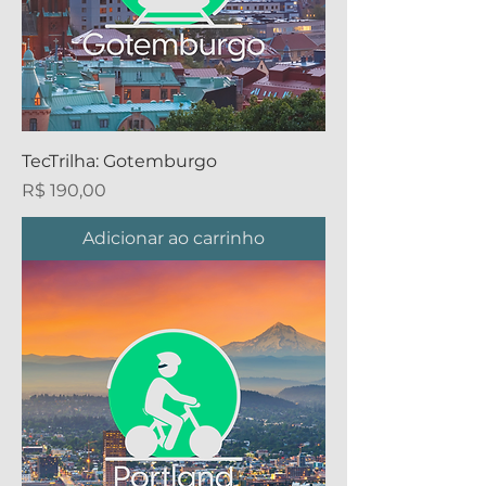
TecTrilha: Gotemburgo
Preço
R$ 190,00
Adicionar ao carrinho