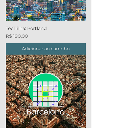
TecTrilha: Portland
Preço
R$ 190,00
Adicionar ao carrinho